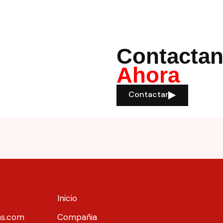
Contacta
Ahora
Contactar
Inicio
ns.com
Compañia